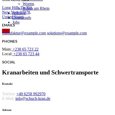
Worms
Long Hills Dr 351,
Wörth am Rhein
New York 07078,
Anfrage
United States
Downloads
Jobs
EMAILS
manufaktur@example.com
solutions@example.com
PHONES
Main:
+238 65 723 22
Local:
+238 65 723 44
SOCIAL
Kran­arbeiten und Schwer­­transporte
Kontakt
Telefon:
+49 6258 992970
E-Mail:
info@schuch-kran.de
Adresse