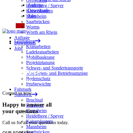
Gernsheim
Anfrage
Heidelberg / Speyer
Downloads
Kaiserslautern
Jobs
Mannheim
Saarbrücken
Worms
Wörth am Rhein
Anfrage
Leistungen
Downloads
Kranarbeiten
Jobs
Ladekranarbeiten
Mobilbaukrane
All information
Projektplanung
Schwer- und Sondertransporte
We are here,
Maschinen- und Betriebsumzüge
Bodenschutz
contact us
Prüfgewichte
Fuhrpark
Contact us now
Standorte
Bruchsal
Happy to answer all
Frankfurt
your questions
Gernsheim
Heidelberg / Speyer
Kaiserslautern
Call us for all your questions today.
Mannheim
Saarbrücken
OUR ADRESSES