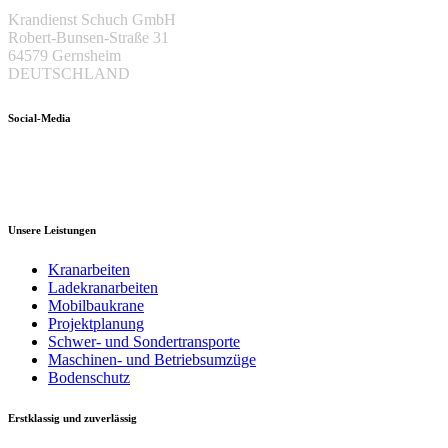
Krandienst Schuch GmbH
Robert-Bunsen-Straße 31
64579 Gernsheim
DEUTSCHLAND
Social-Media
Unsere Leistungen
Kranarbeiten
Ladekranarbeiten
Mobilbaukrane
Projektplanung
Schwer- und Sondertransporte
Maschinen- und Betriebsumzüge
Bodenschutz
Erstklassig und zuverlässig