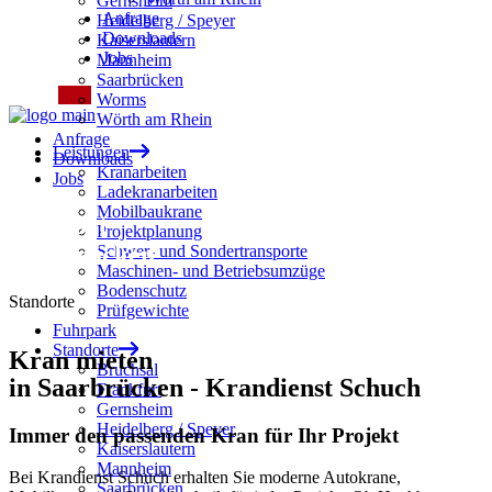
Gernsheim
Anfrage
Heidelberg / Speyer
Downloads
Kaiserslautern
Jobs
Mannheim
Saarbrücken
Worms
Wörth am Rhein
Anfrage
Leistungen
Downloads
Kranarbeiten
Jobs
Ladekranarbeiten
Mobilbaukrane
Standort
Projektplanung
Saarbrücken
Schwer- und Sondertransporte
Maschinen- und Betriebsumzüge
Bodenschutz
Standorte
Prüfgewichte
Fuhrpark
Standorte
Kran mieten
Bruchsal
in
Saarbrücken
- Krandienst Schuch
Frankfurt
Gernsheim
Heidelberg / Speyer
Immer den passenden Kran für Ihr Projekt
Kaiserslautern
Mannheim
Bei Krandienst Schuch erhalten Sie moderne Autokrane,
Saarbrücken