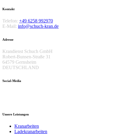
Kontakt
Telefon:
+49 6258 992970
E-Mail:
info@schuch-kran.de
Adresse
Krandienst Schuch GmbH
Robert-Bunsen-Straße 31
64579 Gernsheim
DEUTSCHLAND
Social-Media
Unsere Leistungen
Kranarbeiten
Ladekranarbeiten