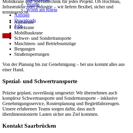
Mobilkrane und Spezialtechnik für jedes Projekt. Ob Hochbau,
Worms
Infrastruktur oder Industrie – wir liefern flexibel, sicher und
Wörth am Rhein
termingerecht.
Anfrage
Downloads
Autokrane
Jobs
Ladekrane
Mobilbaukrane
Schwer- und Sondertransporte
Maschinen- und Betriebsumzüge
Bergungen
Straßensperrungen
Von der Planung bis zur Genehmigung – bei uns kommt alles aus
einer Hand.
Spezial- und Schwer­transporte
Präzise geplant, zuverlässig umgesetzt: Wir übernehmen auch
komplexe Schwertransporte und Sondertransporte – inklusive
Genehmigungsservice, Routenplanung und Begleitfahrzeugen.
Unsere erfahrenen Teams sorgen dafür, dass auch
überdimensionierte Lasten sicher ans Ziel kommen.
Kontakt
Saarbrücken