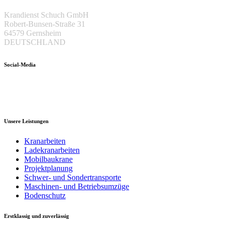
Krandienst Schuch GmbH
Robert-Bunsen-Straße 31
64579 Gernsheim
DEUTSCHLAND
Social-Media
Unsere Leistungen
Kranarbeiten
Ladekranarbeiten
Mobilbaukrane
Projektplanung
Schwer- und Sondertransporte
Maschinen- und Betriebsumzüge
Bodenschutz
Erstklassig und zuverlässig