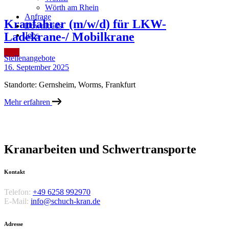
Wörth am Rhein
Anfrage
Kranfahrer (m/w/d) für LKW-
Downloads
Ladekrane-/ Mobilkrane
Jobs
Stellenangebote
16. September 2025
Standorte: Gernsheim, Worms, Frankfurt
Mehr erfahren
Kran­arbeiten und Schwer­­transporte
Kontakt
Telefon:
+49 6258 992970
E-Mail:
info@schuch-kran.de
Adresse