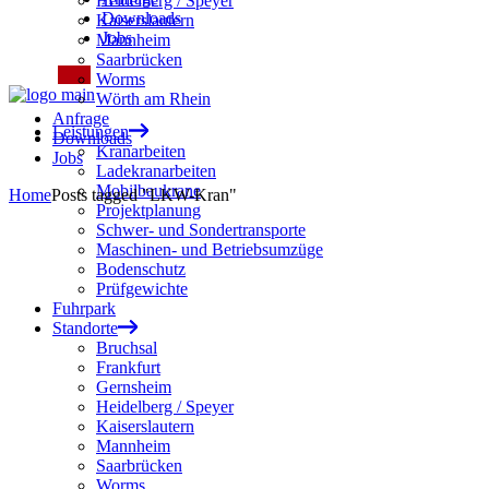
Heidelberg / Speyer
Downloads
Kaiserslautern
Jobs
Mannheim
Saarbrücken
Worms
Wörth am Rhein
Anfrage
Leistungen
Downloads
Kranarbeiten
Jobs
Ladekranarbeiten
Mobilbaukrane
Home
Posts tagged "LKW-Kran"
Projektplanung
Schwer- und Sondertransporte
Maschinen- und Betriebsumzüge
Bodenschutz
Prüfgewichte
Fuhrpark
Standorte
Bruchsal
Frankfurt
Gernsheim
Heidelberg / Speyer
Kaiserslautern
Mannheim
Saarbrücken
Worms