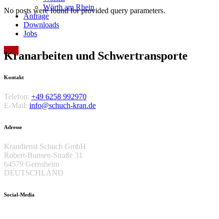
Wörth am Rhein
No posts were found for provided query parameters.
Anfrage
Downloads
Jobs
Kran­arbeiten und Schwer­­transporte
Kontakt
Telefon:
+49 6258 992970
E-Mail:
info@schuch-kran.de
Adresse
Krandienst Schuch GmbH
Robert-Bunsen-Straße 31
64579 Gernsheim
DEUTSCHLAND
Social-Media