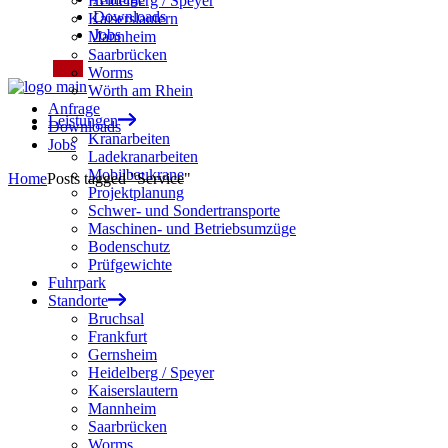
Heidelberg / Speyer
Downloads
Kaiserslautern
Jobs
Mannheim
Saarbrücken
Worms
Wörth am Rhein
Anfrage
Leistungen
Downloads
Kranarbeiten
Jobs
Ladekranarbeiten
Mobilbaukrane
Home
Posts tagged "Service"
Projektplanung
Schwer- und Sondertransporte
Maschinen- und Betriebsumzüge
Bodenschutz
Prüfgewichte
Fuhrpark
Standorte
Bruchsal
Frankfurt
Gernsheim
Heidelberg / Speyer
Kaiserslautern
Mannheim
Saarbrücken
Worms